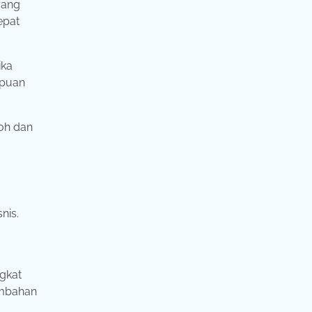
yang
epat
ika
mpuan
koh dan
nis.
ngkat
tambahan