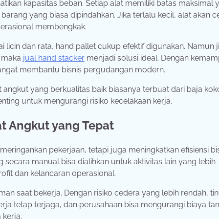
ikan kapasitas beban. Setiap alat memiliki batas maksimal 
rang yang biasa dipindahkan. Jika terlalu kecil, alat akan c
operasional membengkak.
ai licin dan rata, hand pallet cukup efektif digunakan. Namun j
, maka
jual hand stacker
menjadi solusi ideal. Dengan kema
 sangat membantu bisnis pergudangan modern.
at angkut yang berkualitas baik biasanya terbuat dari baja ko
enting untuk mengurangi risiko kecelakaan kerja.
at Angkut yang Tepat
ringankan pekerjaan, tetapi juga meningkatkan efisiensi bis
cara manual bisa dialihkan untuk aktivitas lain yang lebih
ofit dan kelancaran operasional.
an saat bekerja. Dengan risiko cedera yang lebih rendah, ti
l kerja tetap terjaga, dan perusahaan bisa mengurangi biaya 
kerja.