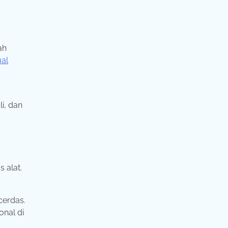
ah
ual
i, dan
 alat.
cerdas.
onal di