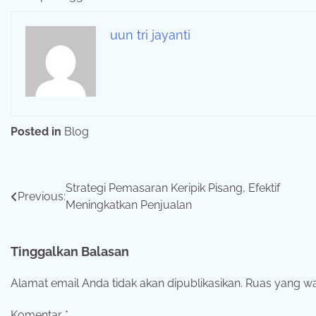
uun tri jayanti
Posted in
Blog
Navigasi
Strategi Pemasaran Keripik Pisang, Efektif
Previous:
Meningkatkan Penjualan
pos
Tinggalkan Balasan
Alamat email Anda tidak akan dipublikasikan.
Ruas yang wa
Komentar
*